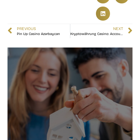
PREVIOUS
NEXT
Pin Up Casino Azərbaycan
Kryptowährung Casino: Account‑Verifizierung Schritt für Schritt