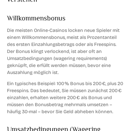
Willkommensbonus
Die meisten Online‑Casinos locken neue Spieler mit
einem Willkommensbonus, meist als Prozentanteil
des ersten Einzahlungsbetrags oder als Freespins.
Der Bonus klingt verlockend, ist aber oft an
Umsatzbedingungen (wagering requirements)
geknüpft, die erfüllt werden müssen, bevor eine
Auszahlung möglich ist.
Ein typisches Beispiel: 100 % Bonus bis 200 €, plus 20
Freespins. Das bedeutet, Sie müssen zunächst 200 €
einzahlen, erhalten weitere 200 € als Bonus und
müssen den Bonusbetrag mehrmals umsetzen –
häufig 30‑mal – bevor Sie Geld abheben können.
Umsatzbedingungen (Wagering