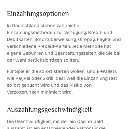
Einzahlungsoptionen
In Deutschland stehen zahlreiche
Einzahlungsmethoden zur Verfügung: Kredit‑ und
Debitkarten, Sofortüberweisung, Giropay, PayPal und
verschiedene Prepaid‑Karten. Jede Methode hat
eigene Gebühren und Bearbeitungszeiten, die Sie bei
der Wahl berücksichtigen sollten.
Für Spieler, die sofort starten wollen, sind E‑Wallets
wie PayPal oder Skrill ideal, weil die Einzahlung fast
sofort gebucht wird und das Risiko von
Verzögerungen minimiert wird.
Auszahlungsgeschwindigkeit
Die Geschwindigkeit, mit der ein Casino Geld
auszahlt, ist ein entscheidender Faktor für die