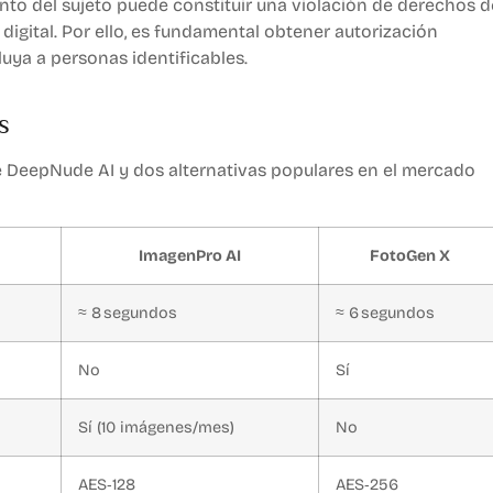
nto del sujeto puede constituir una violación de derechos d
 digital. Por ello, es fundamental obtener autorización
luya a personas identificables.
s
e DeepNude AI y dos alternativas populares en el mercado
ImagenPro AI
FotoGen X
≈ 8 segundos
≈ 6 segundos
No
Sí
Sí (10 imágenes/mes)
No
AES‑128
AES‑256