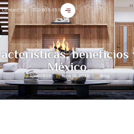
Contact Us
732-905-5511
cterísticas, beneficios
México
lyra41905
June 16, 2026
Blog