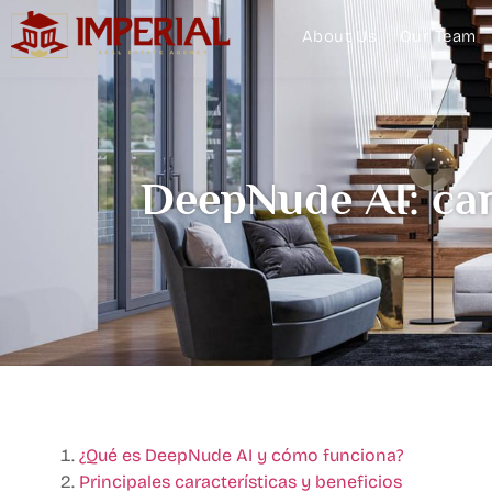
About Us
Our Team
DeepNude AI: cara
¿Qué es DeepNude AI y cómo funciona?
Principales características y beneficios