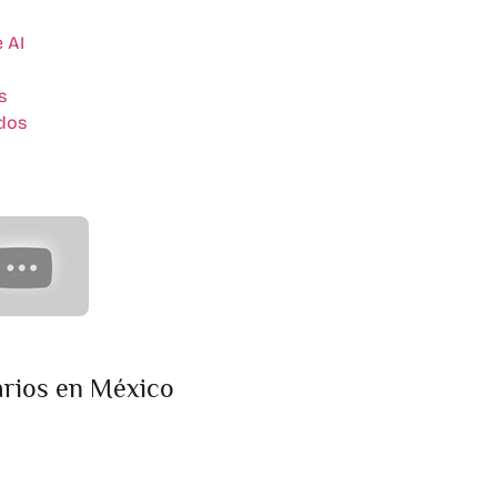
 AI
s
ados
arios en México