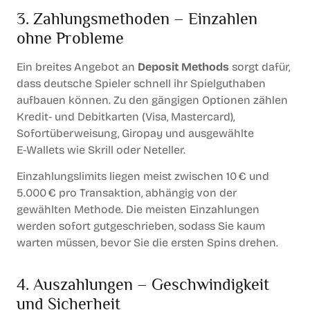
3. Zahlungsmethoden – Einzahlen
ohne Probleme
Ein breites Angebot an
Deposit Methods
sorgt dafür,
dass deutsche Spieler schnell ihr Spielguthaben
aufbauen können. Zu den gängigen Optionen zählen
Kredit‑ und Debitkarten (Visa, Mastercard),
Sofortüberweisung, Giropay und ausgewählte
E‑Wallets wie Skrill oder Neteller.
Einzahlungslimits liegen meist zwischen 10 € und
5.000 € pro Transaktion, abhängig von der
gewählten Methode. Die meisten Einzahlungen
werden sofort gutgeschrieben, sodass Sie kaum
warten müssen, bevor Sie die ersten Spins drehen.
4. Auszahlungen – Geschwindigkeit
und Sicherheit