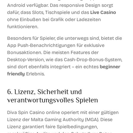
Android verfügbar. Das responsive Design sorgt
dafür, dass Slots, Tischspiele und das
Live Casino
ohne Einbußen bei Grafik oder Ladezeiten
funktionieren.
Besonders für Spieler, die unterwegs sind, bietet die
App Push‑Benachrichtigungen für exklusive
Bonusaktionen. Die meisten Features der
Desktop‑Version, wie das Cash‑Drop‑Bonus‑System,
sind dort ebenfalls integriert – ein echtes
beginner
friendly
Erlebnis.
6. Lizenz, Sicherheit und
verantwortungsvolles Spielen
Diva Spin Casino online operiert mit einer gültigen
Lizenz der Malta Gaming Authority (MGA). Diese
Lizenz garantiert faire Spielbedingungen,