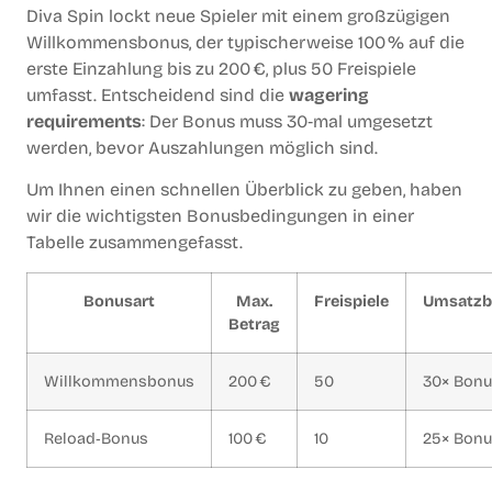
Diva Spin lockt neue Spieler mit einem großzügigen
Willkommensbonus, der typischerweise 100 % auf die
erste Einzahlung bis zu 200 €, plus 50 Freispiele
umfasst. Entscheidend sind die
wagering
requirements
: Der Bonus muss 30‑mal umgesetzt
werden, bevor Auszahlungen möglich sind.
Um Ihnen einen schnellen Überblick zu geben, haben
wir die wichtigsten Bonusbedingungen in einer
Tabelle zusammengefasst.
Bonusart
Max.
Freispiele
Umsatzb
Betrag
Willkommensbonus
200 €
50
30× Bon
Reload‑Bonus
100 €
10
25× Bon