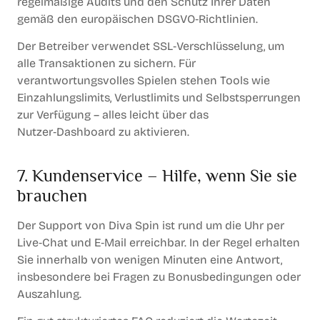
regelmäßige Audits und den Schutz Ihrer Daten
gemäß den europäischen DSGVO‑Richtlinien.
Der Betreiber verwendet SSL‑Verschlüsselung, um
alle Transaktionen zu sichern. Für
verantwortungsvolles Spielen stehen Tools wie
Einzahlungslimits, Verlustlimits und Selbstsperrungen
zur Verfügung – alles leicht über das
Nutzer‑Dashboard zu aktivieren.
7. Kundenservice – Hilfe, wenn Sie sie
brauchen
Der Support von Diva Spin ist rund um die Uhr per
Live‑Chat und E‑Mail erreichbar. In der Regel erhalten
Sie innerhalb von wenigen Minuten eine Antwort,
insbesondere bei Fragen zu Bonusbedingungen oder
Auszahlung.