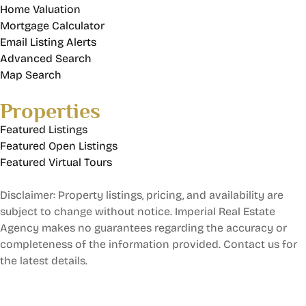
Home Valuation
Mortgage Calculator
Email Listing Alerts
Advanced Search
Map Search
Properties
Featured Listings
Featured Open Listings
Featured Virtual Tours
Disclaimer: Property listings, pricing, and availability are
subject to change without notice. Imperial Real Estate
Agency makes no guarantees regarding the accuracy or
completeness of the information provided. Contact us for
the latest details.