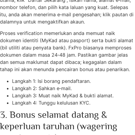
nombor telefon, dan pilih kata laluan yang kuat. Selepas
itu, anda akan menerima e‑mail pengesahan; klik pautan di
dalamnya untuk mengaktifkan akaun.
Proses verification memerlukan anda memuat naik
dokumen identiti (MyKad atau pasport) serta bukti alamat
(bil utiliti atau penyata bank). FxPro biasanya memproses
dokumen dalam masa 24‑48 jam. Pastikan gambar jelas
dan semua maklumat dapat dibaca; kegagalan dalam
tahap ini akan menunda pencairan bonus atau penarikan.
Langkah 1: Isi borang pendaftaran.
Langkah 2: Sahkan e‑mail.
Langkah 3: Muat naik MyKad & bukti alamat.
Langkah 4: Tunggu kelulusan KYC.
3. Bonus selamat datang &
keperluan taruhan (wagering