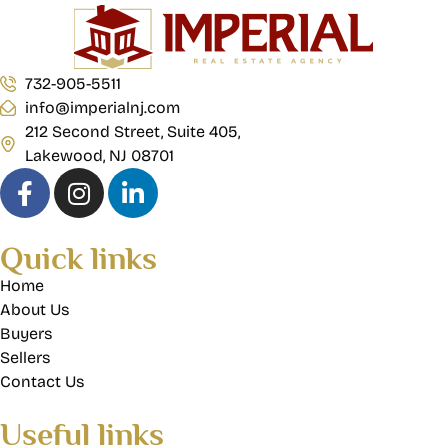
732-905-5511
info@imperialnj.com
212 Second Street, Suite 405,
Lakewood, NJ 08701
Quick links
Home
About Us
Buyers
Sellers
Contact Us
Useful links