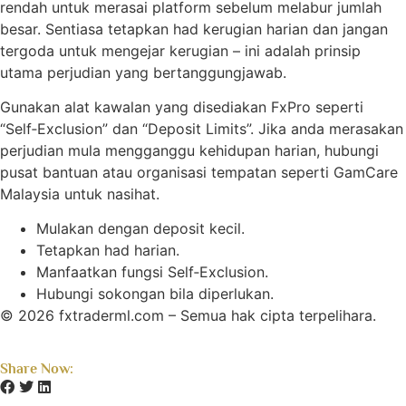
rendah untuk merasai platform sebelum melabur jumlah
besar. Sentiasa tetapkan had kerugian harian dan jangan
tergoda untuk mengejar kerugian – ini adalah prinsip
utama perjudian yang bertanggungjawab.
Gunakan alat kawalan yang disediakan FxPro seperti
“Self‑Exclusion” dan “Deposit Limits”. Jika anda merasakan
perjudian mula mengganggu kehidupan harian, hubungi
pusat bantuan atau organisasi tempatan seperti GamCare
Malaysia untuk nasihat.
Mulakan dengan deposit kecil.
Tetapkan had harian.
Manfaatkan fungsi Self‑Exclusion.
Hubungi sokongan bila diperlukan.
© 2026 fxtraderml.com – Semua hak cipta terpelihara.
Share Now: