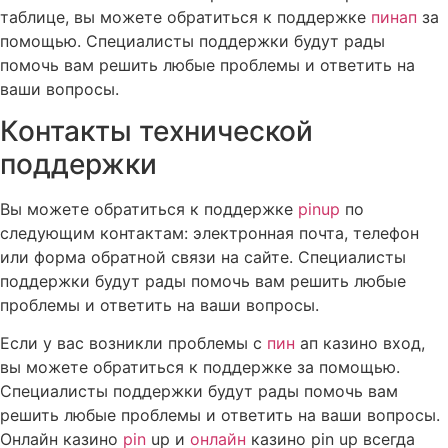
таблице, вы можете обратиться к поддержке
пинап
за
помощью. Специалисты поддержки будут рады
помочь вам решить любые проблемы и ответить на
ваши вопросы.
Контакты технической
поддержки
Вы можете обратиться к поддержке
pinup
по
следующим контактам: электронная почта, телефон
или форма обратной связи на сайте. Специалисты
поддержки будут рады помочь вам решить любые
проблемы и ответить на ваши вопросы.
Если у вас возникли проблемы с
пин
ап казино вход,
вы можете обратиться к поддержке за помощью.
Специалисты поддержки будут рады помочь вам
решить любые проблемы и ответить на ваши вопросы.
Онлайн казино
pin
up и
онлайн
казино pin up всегда