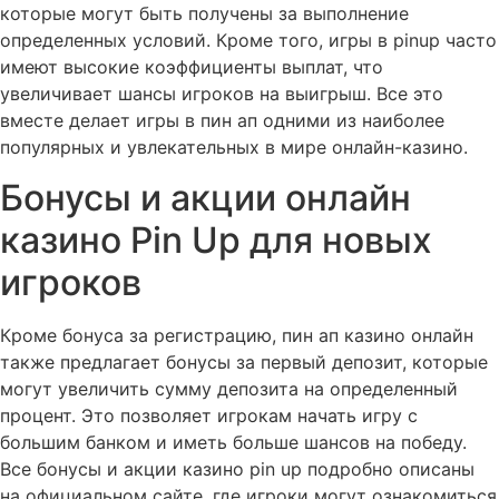
которые могут быть получены за выполнение
определенных условий. Кроме того, игры в pinup часто
имеют высокие коэффициенты выплат, что
увеличивает шансы игроков на выигрыш. Все это
вместе делает игры в пин ап одними из наиболее
популярных и увлекательных в мире онлайн-казино.
Бонусы и акции онлайн
казино Pin Up для новых
игроков
Кроме бонуса за регистрацию, пин ап казино онлайн
также предлагает бонусы за первый депозит, которые
могут увеличить сумму депозита на определенный
процент. Это позволяет игрокам начать игру с
большим банком и иметь больше шансов на победу.
Все бонусы и акции казино pin up подробно описаны
на официальном сайте, где игроки могут ознакомиться