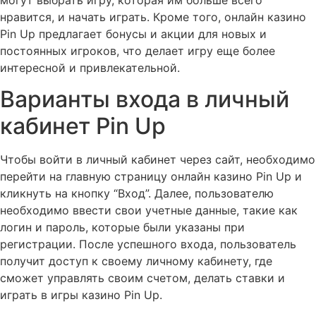
нравится, и начать играть. Кроме того, онлайн казино
Pin Up предлагает бонусы и акции для новых и
постоянных игроков, что делает игру еще более
интересной и привлекательной.
Варианты входа в личный
кабинет Pin Up
Чтобы войти в личный кабинет через сайт, необходимо
перейти на главную страницу онлайн казино Pin Up и
кликнуть на кнопку “Вход”. Далее, пользователю
необходимо ввести свои учетные данные, такие как
логин и пароль, которые были указаны при
регистрации. После успешного входа, пользователь
получит доступ к своему личному кабинету, где
сможет управлять своим счетом, делать ставки и
играть в игры казино Pin Up.