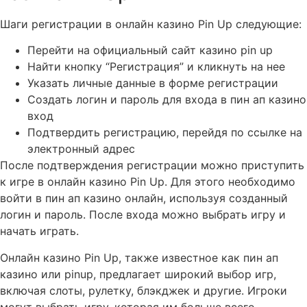
Шаги регистрации в онлайн казино Pin Up следующие:
Перейти на официальный сайт казино pin up
Найти кнопку “Регистрация” и кликнуть на нее
Указать личные данные в форме регистрации
Создать логин и пароль для входа в пин ап казино
вход
Подтвердить регистрацию, перейдя по ссылке на
электронный адрес
После подтверждения регистрации можно приступить
к игре в онлайн казино Pin Up. Для этого необходимо
войти в пин ап казино онлайн, используя созданный
логин и пароль. После входа можно выбрать игру и
начать играть.
Онлайн казино Pin Up, также известное как пин ап
казино или pinup, предлагает широкий выбор игр,
включая слоты, рулетку, блэкджек и другие. Игроки
могут выбрать игру, которая им больше всего