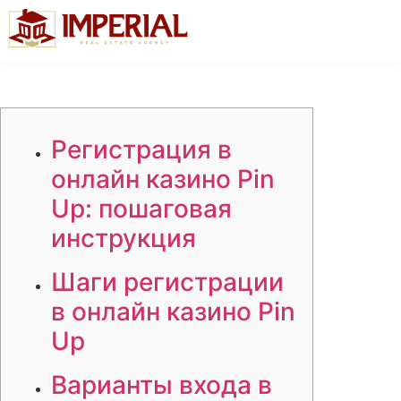
Регистрация в
онлайн казино Pin
Up: пошаговая
инструкция
Шаги регистрации
в онлайн казино Pin
Up
Варианты входа в