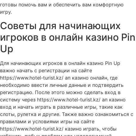
готовы помочь вам и обеспечить вам комфортную
игру.
Советы для начинающих
игроков в онлайн казино Pin
Up
Для начинающих игроков в онлайн казино Pin Up
важно начать с регистрации на сайте
https://www.hotel-turist.kz/ ап казино онлайн, где
необходимо ввести личные данные и подтвердить
регистрацию. После этого можно сделать вход в
систему через https://www.hotel-turist.kz/ ап казино
вход и начать играть в различные игры, такие как
слоты, рулетка и другие. Также важно ознакомиться с
правилами и условиями игры на сайте
https://www.hotel-turist.kz/ казино играть, чтобы
избежать любых проблем или недоразумений.