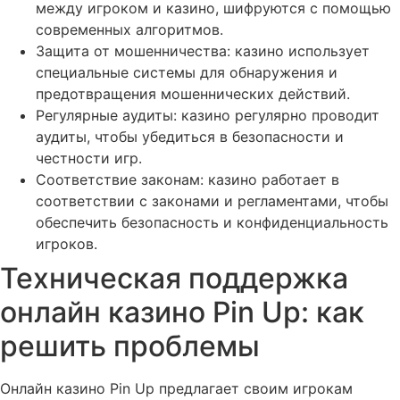
между игроком и казино, шифруются с помощью
современных алгоритмов.
Защита от мошенничества: казино использует
специальные системы для обнаружения и
предотвращения мошеннических действий.
Регулярные аудиты: казино регулярно проводит
аудиты, чтобы убедиться в безопасности и
честности игр.
Соответствие законам: казино работает в
соответствии с законами и регламентами, чтобы
обеспечить безопасность и конфиденциальность
игроков.
Техническая поддержка
онлайн казино Pin Up: как
решить проблемы
Онлайн казино Pin Up предлагает своим игрокам