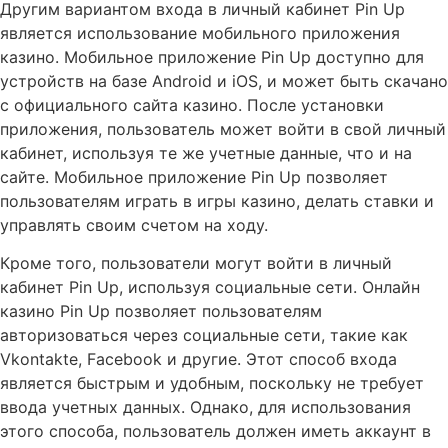
Другим вариантом входа в личный кабинет Pin Up
является использование мобильного приложения
казино. Мобильное приложение Pin Up доступно для
устройств на базе Android и iOS, и может быть скачано
с официального сайта казино. После установки
приложения, пользователь может войти в свой личный
кабинет, используя те же учетные данные, что и на
сайте. Мобильное приложение Pin Up позволяет
пользователям играть в игры казино, делать ставки и
управлять своим счетом на ходу.
Кроме того, пользователи могут войти в личный
кабинет Pin Up, используя социальные сети. Онлайн
казино Pin Up позволяет пользователям
авторизоваться через социальные сети, такие как
Vkontakte, Facebook и другие. Этот способ входа
является быстрым и удобным, поскольку не требует
ввода учетных данных. Однако, для использования
этого способа, пользователь должен иметь аккаунт в