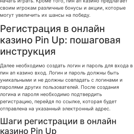
начать играть. Кроме того, пин ап казино предлагает
своим игрокам различные бонусы и акции, которые
могут увеличить их шансы на победу.
Регистрация в онлайн
казино Pin Up: пошаговая
инструкция
Далее необходимо создать логин и пароль для входа в
пин ап казино вход. Логин и пароль должны быть
уникальными и не должны совпадать с логинами и
паролями других пользователей. После создания
логина и пароля необходимо подтвердить
регистрацию, перейдя по ссылке, которая будет
отправлена на указанный электронный адрес.
Шаги регистрации в онлайн
казино Pin Up