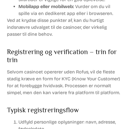
Mobilapp eller mobilweb:
Vurder om du vil
spille via en dedikeret app eller i browseren.
Ved at krydse disse punkter af, kan du hurtigt
indsnævre udvalget til de casinoer, der virkelig
passer til dine behov.
Registrering og verification – trin for
trin
Selvom casinoet opererer uden Rofus, vil de fleste
stadig kræve en form for KYC (Know Your Customer)
for at forebygge hvidvask. Processen er normalt
simpel, men den kan variere fra platform til platform.
Typisk registreringsflow
Udfyld personlige oplysninger: navn, adresse,
fødselsdato.