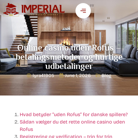
Online casino uden Rofus –
betalingsmetoder og hurtige
udbetalinger
lyra41905
June 1, 2026
Blog
Hvad betyder “uden Rofus” for danske spillere?
Sådan vælger du det rette online casino uden
Rofus
Registrering og verification – trin for trin