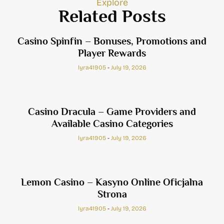
Explore
Related Posts
Casino Spinfin – Bonuses, Promotions and
Player Rewards
lyra41905
July 19, 2026
Casino Dracula – Game Providers and
Available Casino Categories
lyra41905
July 19, 2026
Lemon Casino – Kasyno Online Oficjalna
Strona
lyra41905
July 19, 2026