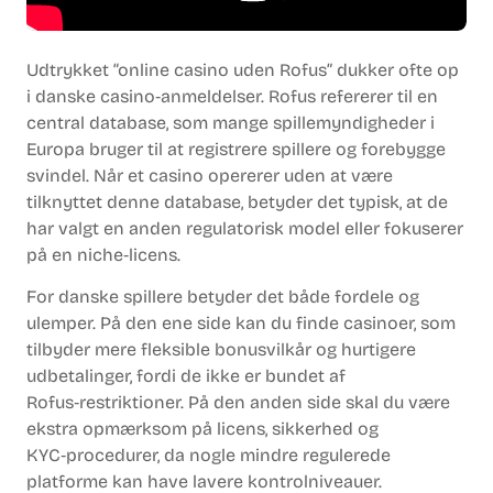
Udtrykket “online casino uden Rofus” dukker ofte op
i danske casino‑anmeldelser. Rofus refererer til en
central database, som mange spillemyndigheder i
Europa bruger til at registrere spillere og forebygge
svindel. Når et casino opererer uden at være
tilknyttet denne database, betyder det typisk, at de
har valgt en anden regulatorisk model eller fokuserer
på en niche‑licens.
For danske spillere betyder det både fordele og
ulemper. På den ene side kan du finde casinoer, som
tilbyder mere fleksible bonusvilkår og hurtigere
udbetalinger, fordi de ikke er bundet af
Rofus‑restriktioner. På den anden side skal du være
ekstra opmærksom på licens, sikkerhed og
KYC‑procedurer, da nogle mindre regulerede
platforme kan have lavere kontrolniveauer.