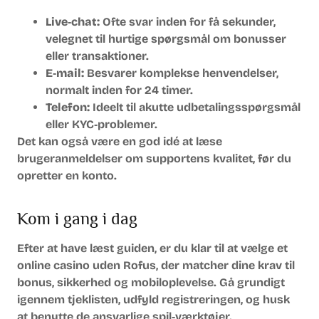
Live‑chat:
Ofte svar inden for få sekunder,
velegnet til hurtige spørgsmål om bonusser
eller transaktioner.
E‑mail:
Besvarer komplekse henvendelser,
normalt inden for 24 timer.
Telefon:
Ideelt til akutte udbetalingsspørgsmål
eller KYC‑problemer.
Det kan også være en god idé at læse
brugeranmeldelser om supportens kvalitet, før du
opretter en konto.
Kom i gang i dag
Efter at have læst guiden, er du klar til at vælge et
online casino uden Rofus, der matcher dine krav til
bonus, sikkerhed og mobiloplevelse. Gå grundigt
igennem tjeklisten, udfyld registreringen, og husk
at benytte de ansvarlige spil‑værktøjer.