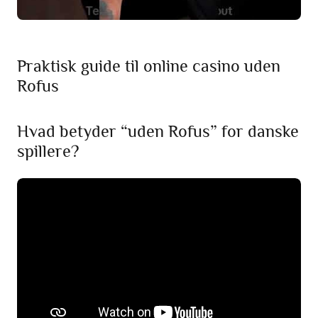
Praktisk guide til online casino uden
Rofus
Hvad betyder “uden Rofus” for danske
spillere?