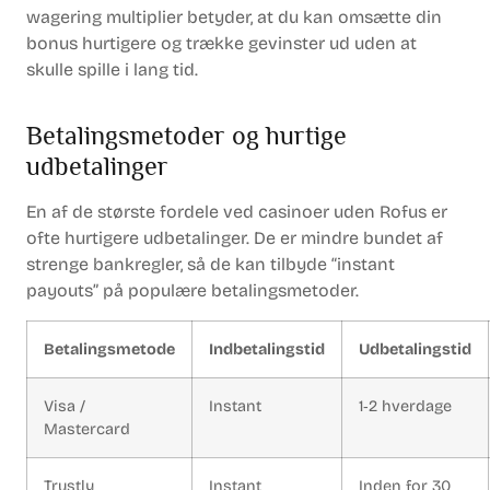
wagering multiplier betyder, at du kan omsætte din
bonus hurtigere og trække gevinster ud uden at
skulle spille i lang tid.
Betalingsmetoder og hurtige
udbetalinger
En af de største fordele ved casinoer uden Rofus er
ofte hurtigere udbetalinger. De er mindre bundet af
strenge bankregler, så de kan tilbyde “instant
payouts” på populære betalingsmetoder.
Betalingsmetode
Indbetalingstid
Udbetalingstid
Visa /
Instant
1‑2 hverdage
Mastercard
Trustly
Instant
Inden for 30