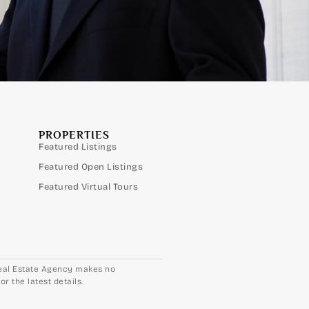
PROPERTIES
Featured Listings
Featured Open Listings
Featured Virtual Tours
 Real Estate Agency makes no
 the latest details.