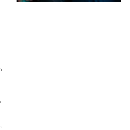
ə
a
n
a
n