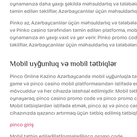
oynamanıza daha yaxşı şəkildə məhsuldarlıq və tələbəl
təmin edilən təkliflər, Azərbaycanlılar üçün məhsuldarlı
Pinko az, Azərbaycanlılar üçün məhsuldarlıq və tələbələ
və Pinko casino tərəfindən təmin edilən platforma, mob
oynamanıza ən yaxşı vaxt və yer verir. Pinko promo co
təkliflər, Azərbaycanlılar üçün məhsuldarlıq və tələbələ
Mobil uyğunluq və mobil tətbiqlər
Pinco Online Kazino Azərbaycanda mobil uyğunluqla təmi
game və pinco casino mobil platformasından istifadə edə 
mövcuddur və her cihazda istehsal edilmişdir. Mobil tətb
oynayaraq, pinco casino promo code və pinco promo code
Mobil tətbiqlərdən istifadə etmək, pinco az və pinco ca
cihazınızda qazancı artırmaq üçün tətbiq edilmiş tətbiqlə
pinco giriş
Mobil tətbiq edilərPlatformalarPinco promo code