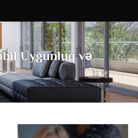
bil Uyğunluq və