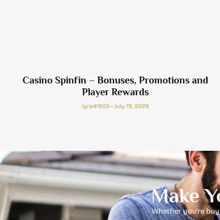
Casino Spinfin – Bonuses, Promotions and
Player Rewards
lyra41905
July 19, 2026
Make Y
Whether you’re buyin