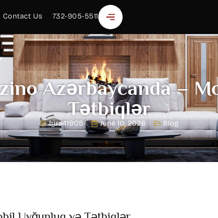
Contact Us
732-905-5511
azino Azərbaycanda – Mo
Tətbiqlər
lyra41905
June 10, 2026
Blog
bil Uyğunluq və Tətbiqlər