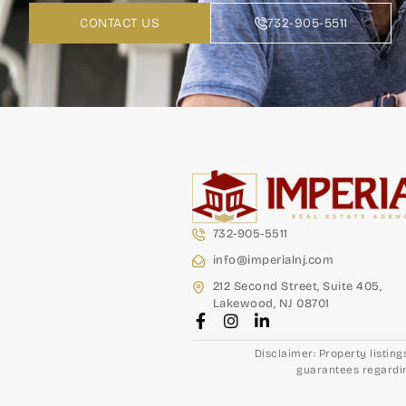
CONTACT US
732-905-5511
732-905-5511
info@imperialnj.com
212 Second Street, Suite 405,
Lakewood, NJ 08701
Disclaimer: Property listin
guarantees regardin