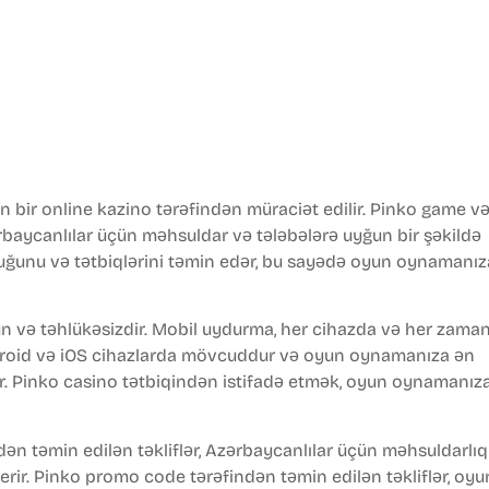
 bir online kazino tərəfindən müraciət edilir. Pinko game v
rbaycanlılar üçün məhsuldar və tələbələrə uyğun bir şəkildə
luğunu və tətbiqlərini təmin edər, bu sayədə oyun oynamanız
n və təhlükəsizdir. Mobil uydurma, her cihazda və her zama
ndroid və iOS cihazlarda mövcuddur və oyun oynamanıza ən
ir. Pinko casino tətbiqindən istifadə etmək, oyun oynamanız
n təmin edilən təkliflər, Azərbaycanlılar üçün məhsuldarlıq
erir. Pinko promo code tərəfindən təmin edilən təkliflər, oyu