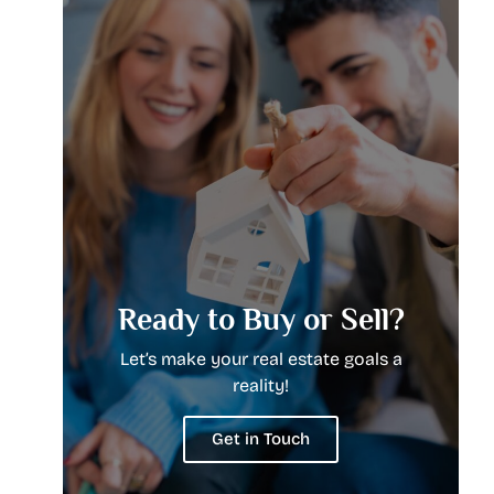
Ready to Buy or Sell?
Let’s make your real estate goals a
reality!
Get in Touch