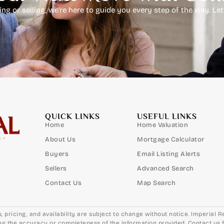
g or selling, we’re here to guide you every step of the way. Let
QUICK LINKS
USEFUL LINKS
Home
Home Valuation
About Us
Mortgage Calculator
Buyers
Email Listing Alerts
Sellers
Advanced Search
Contact Us
Map Search
gs, pricing, and availability are subject to change without notice. Imperial
g the accuracy or completeness of the information provided. Contact us for