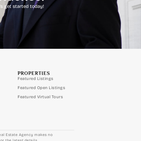
’s get started today!
PROPERTIES
Featured Listings
Featured Open Listings
Featured Virtual Tours
 Real Estate Agency makes no
 the latest details.