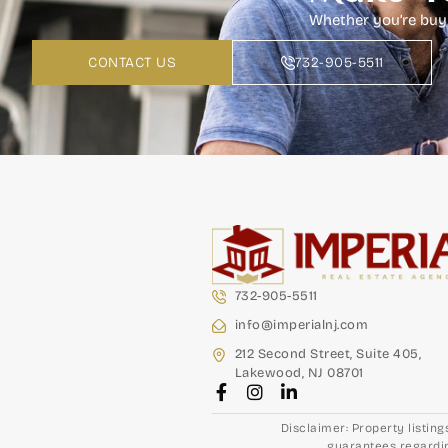
Whether you’re buyin
CONTACT US
732-905-5511
732-905-5511
info@imperialnj.com
212 Second Street, Suite 405,
Lakewood, NJ 08701
Disclaimer: Property listin
guarantees regardin