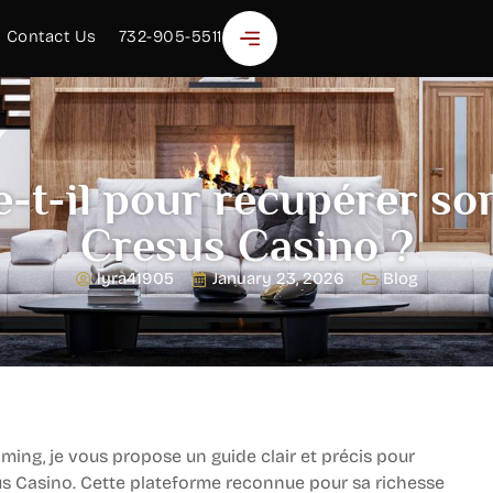
Contact Us
732-905-5511
e-t-il pour récupérer so
Cresus Casino ?
lyra41905
January 23, 2026
Blog
ing, je vous propose un guide clair et précis pour
Casino. Cette plateforme reconnue pour sa richesse