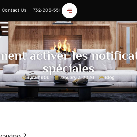
Contact Us
732-905-5511
ent activer les notifica
spéciales
lyra41905
January 3, 2026
Blog
 casino ?