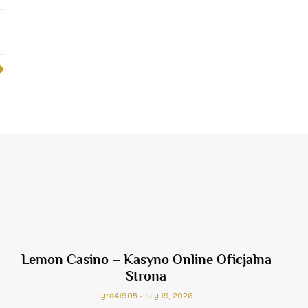
Lemon Casino – Kasyno Online Oficjalna
Strona
lyra41905
July 19, 2026