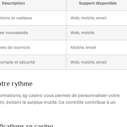
Description
Support disponible
tions et cadeaux
Web, mobile, email
les nouveautés
Web, mobile
pels de tournois
Mobile, email
compte et sécurité
Web, mobile, email
votre rythme
formations, sg casino vous permet de personnaliser votre
, évitant le surplus inutile. Ce contrôle contribue à un
fications sg casino