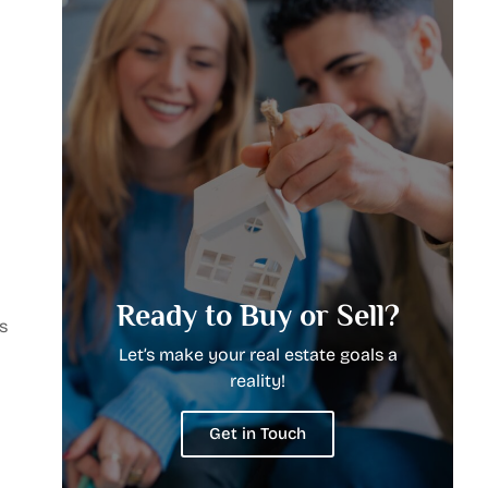
Ready to Buy or Sell?
s
Let’s make your real estate goals a
reality!
Get in Touch