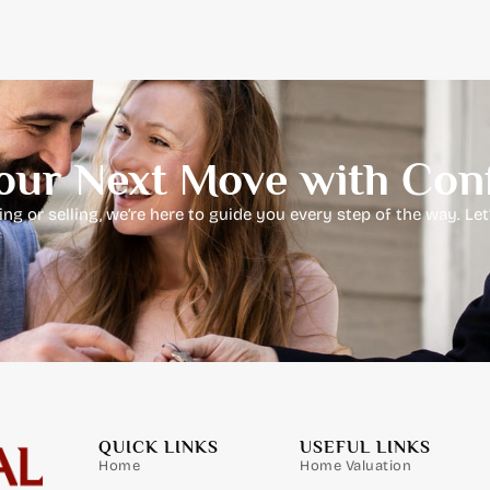
our Next Move with Conf
g or selling, we’re here to guide you every step of the way. Let
QUICK LINKS
USEFUL LINKS
Home
Home Valuation