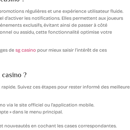
promotions régulières et une expérience utilisateur fluide.
el d’activer les notifications. Elles permettent aux joueurs
énements exclusifs, évitant ainsi de passer à côté
onnel ou assidu, cette fonctionnalité optimise votre
tages de
sg casino
pour mieux saisir l’intérêt de ces
 casino ?
et rapide. Suivez ces étapes pour rester informé des meilleure
via le site officiel ou l’application mobile.
pte » dans le menu principal.
es et nouveautés en cochant les cases correspondantes.