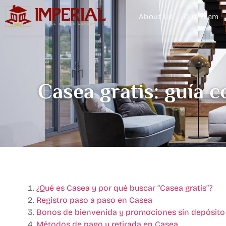
About Us
Our Team
Casea gratis: guía c
¿Qué es Casea y por qué buscar “Casea gratis”?
Registro paso a paso en Casea
Bonos de bienvenida y promociones sin depósito
Métodos de pago y retirada en Casea