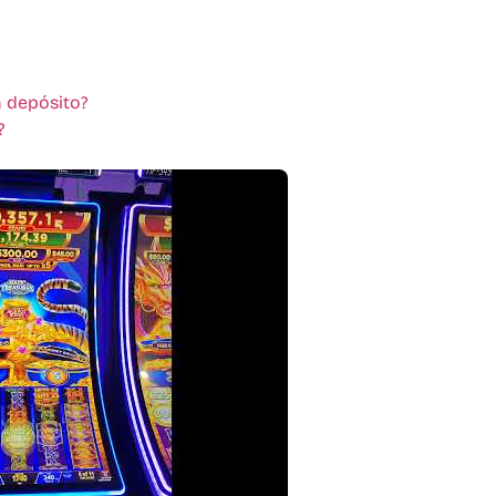
n depósito?
?