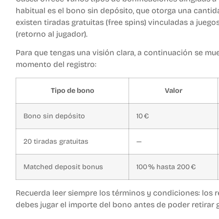
habitual es el bono sin depósito, que otorga una cantida
existen tiradas gratuitas (free spins) vinculadas a juego
(retorno al jugador).
Para que tengas una visión clara, a continuación se mu
momento del registro:
Tipo de bono
Valor
Bono sin depósito
10 €
20 tiradas gratuitas
—
Matched deposit bonus
100 % hasta 200 €
Recuerda leer siempre los términos y condiciones: los 
debes jugar el importe del bono antes de poder retirar 