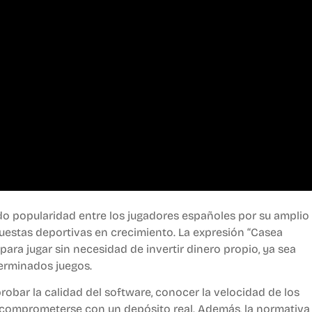
o popularidad entre los jugadores españoles por su amplio
uestas deportivas en crecimiento. La expresión “Casea
e para jugar sin necesidad de invertir dinero propio, ya sea
terminados juegos.
obar la calidad del software, conocer la velocidad de los
de comprometerse con un depósito real. Además, la normativa