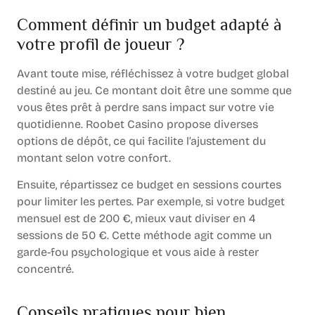
Comment définir un budget adapté à
votre profil de joueur ?
Avant toute mise, réfléchissez à votre budget global
destiné au jeu. Ce montant doit être une somme que
vous êtes prêt à perdre sans impact sur votre vie
quotidienne. Roobet Casino propose diverses
options de dépôt, ce qui facilite l’ajustement du
montant selon votre confort.
Ensuite, répartissez ce budget en sessions courtes
pour limiter les pertes. Par exemple, si votre budget
mensuel est de 200 €, mieux vaut diviser en 4
sessions de 50 €. Cette méthode agit comme un
garde-fou psychologique et vous aide à rester
concentré.
Conseils pratiques pour bien