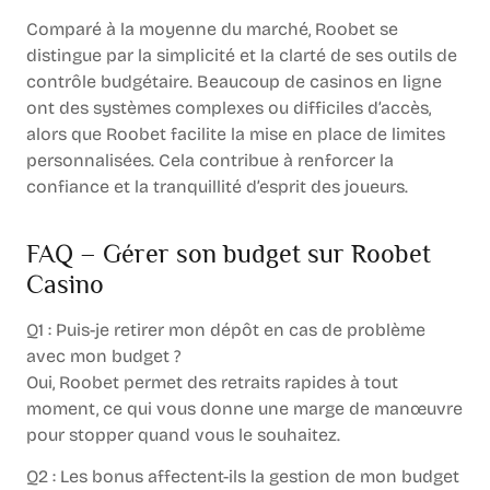
Comparé à la moyenne du marché, Roobet se
distingue par la simplicité et la clarté de ses outils de
contrôle budgétaire. Beaucoup de casinos en ligne
ont des systèmes complexes ou difficiles d’accès,
alors que Roobet facilite la mise en place de limites
personnalisées. Cela contribue à renforcer la
confiance et la tranquillité d’esprit des joueurs.
FAQ – Gérer son budget sur Roobet
Casino
Q1 : Puis-je retirer mon dépôt en cas de problème
avec mon budget ?
Oui, Roobet permet des retraits rapides à tout
moment, ce qui vous donne une marge de manœuvre
pour stopper quand vous le souhaitez.
Q2 : Les bonus affectent-ils la gestion de mon budget