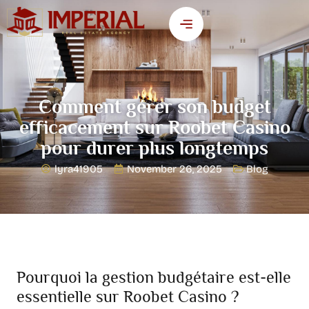
Comment gérer son budget
efficacement sur Roobet Casino
pour durer plus longtemps
lyra41905
November 26, 2025
Blog
Pourquoi la gestion budgétaire est-elle
essentielle sur Roobet Casino ?