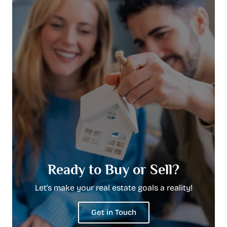
Ready to Buy or Sell?
Let’s make your real estate goals a reality!
Get in Touch