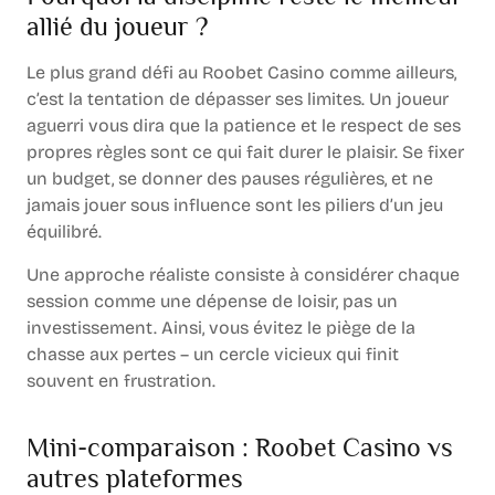
allié du joueur ?
Le plus grand défi au Roobet Casino comme ailleurs,
c’est la tentation de dépasser ses limites. Un joueur
aguerri vous dira que la patience et le respect de ses
propres règles sont ce qui fait durer le plaisir. Se fixer
un budget, se donner des pauses régulières, et ne
jamais jouer sous influence sont les piliers d’un jeu
équilibré.
Une approche réaliste consiste à considérer chaque
session comme une dépense de loisir, pas un
investissement. Ainsi, vous évitez le piège de la
chasse aux pertes – un cercle vicieux qui finit
souvent en frustration.
Mini-comparaison : Roobet Casino vs
autres plateformes