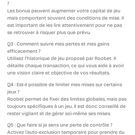
?
Les bonus peuvent augmenter votre capital de jeu
mais comportent souvent des conditions de mise. Il
est important de les lire attentivement pour ne pas
se retrouver à risquer plus que prévu.
Q3 : Comment suivre mes pertes et mes gains
efficacement ?
Utilisez l’historique de jeu proposé par Roobet. Il
détaille chaque transaction, ce qui vous aide à avoir
une vision claire et objective de vos résultats.
Q4 : Est-il possible de limiter mes mises sur certains
jeux ?
Roobet permet de fixer des limites globales, mais pas
toujours spécifiques à un jeu. Il est donc conseillé de
rester vigilant et de gérer soi-même ses mises.
Q5 : Que faire si je sens une perte de contrôle ?
Activez l’auto-exclusion temporaire pour prendre du