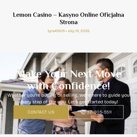
Lemon Casino – Kasyno Online Oficjalna
Strona
lyra41905
July 19, 2026
Make Your Next Move
with Confidence!
Whether you’re buying or selling, we’re here to guide you
every step of the way. Let’s get started today!
CONTACT US
732-905-5511