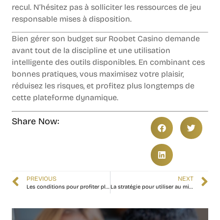
recul. N’hésitez pas à solliciter les ressources de jeu
responsable mises à disposition.
Bien gérer son budget sur Roobet Casino demande
avant tout de la discipline et une utilisation
intelligente des outils disponibles. En combinant ces
bonnes pratiques, vous maximisez votre plaisir,
réduisez les risques, et profitez plus longtemps de
cette plateforme dynamique.
Share Now:
PREVIOUS
NEXT
Les conditions pour profiter pleinement d’un bonus chez Prince Ali Casino
La stratégie pour utiliser au mieux les promotions saisonnières Roobet Casino