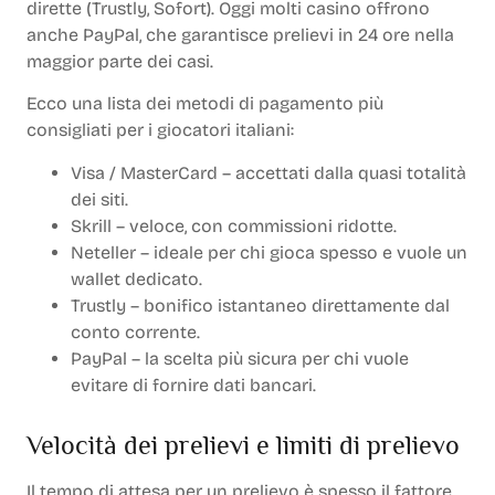
dirette (Trustly, Sofort). Oggi molti casino offrono
anche PayPal, che garantisce prelievi in 24 ore nella
maggior parte dei casi.
Ecco una lista dei metodi di pagamento più
consigliati per i giocatori italiani:
Visa / MasterCard – accettati dalla quasi totalità
dei siti.
Skrill – veloce, con commissioni ridotte.
Neteller – ideale per chi gioca spesso e vuole un
wallet dedicato.
Trustly – bonifico istantaneo direttamente dal
conto corrente.
PayPal – la scelta più sicura per chi vuole
evitare di fornire dati bancari.
Velocità dei prelievi e limiti di prelievo
Il tempo di attesa per un prelievo è spesso il fattore