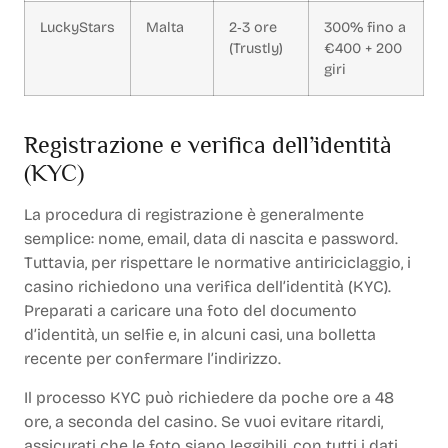
LuckyStars
Malta
2‑3 ore
300% fino a
(Trustly)
€400 + 200
giri
Registrazione e verifica dell’identità
(KYC)
La procedura di registrazione è generalmente
semplice: nome, email, data di nascita e password.
Tuttavia, per rispettare le normative antiriciclaggio, i
casino richiedono una verifica dell’identità (KYC).
Preparati a caricare una foto del documento
d’identità, un selfie e, in alcuni casi, una bolletta
recente per confermare l’indirizzo.
Il processo KYC può richiedere da poche ore a 48
ore, a seconda del casino. Se vuoi evitare ritardi,
assicurati che le foto siano leggibili, con tutti i dati