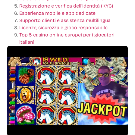
Registrazione e verifica dell’identità (KYC)
Esperienza mobile e app dedicate
Supporto clienti e assistenza multilingua
Licenze, sicurezza e gioco responsabile
Top 5 casino online europei per i giocatori
italiani