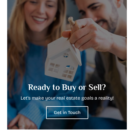
Ready to Buy or Sell?
Let’s make your real estate goals a reality!
Get in Touch