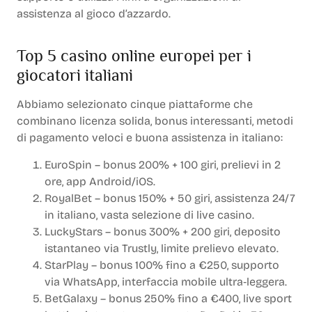
assistenza al gioco d’azzardo.
Top 5 casino online europei per i
giocatori italiani
Abbiamo selezionato cinque piattaforme che
combinano licenza solida, bonus interessanti, metodi
di pagamento veloci e buona assistenza in italiano:
EuroSpin – bonus 200% + 100 giri, prelievi in 2
ore, app Android/iOS.
RoyalBet – bonus 150% + 50 giri, assistenza 24/7
in italiano, vasta selezione di live casino.
LuckyStars – bonus 300% + 200 giri, deposito
istantaneo via Trustly, limite prelievo elevato.
StarPlay – bonus 100% fino a €250, supporto
via WhatsApp, interfaccia mobile ultra‑leggera.
BetGalaxy – bonus 250% fino a €400, live sport