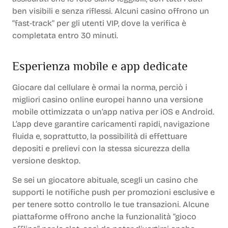
ben visibili e senza riflessi. Alcuni casino offrono un
“fast‑track” per gli utenti VIP, dove la verifica è
completata entro 30 minuti.
Esperienza mobile e app dedicate
Giocare dal cellulare è ormai la norma, perciò i
migliori casino online europei hanno una versione
mobile ottimizzata o un’app nativa per iOS e Android.
L’app deve garantire caricamenti rapidi, navigazione
fluida e, soprattutto, la possibilità di effettuare
depositi e prelievi con la stessa sicurezza della
versione desktop.
Se sei un giocatore abituale, scegli un casino che
supporti le notifiche push per promozioni esclusive e
per tenere sotto controllo le tue transazioni. Alcune
piattaforme offrono anche la funzionalità “gioco