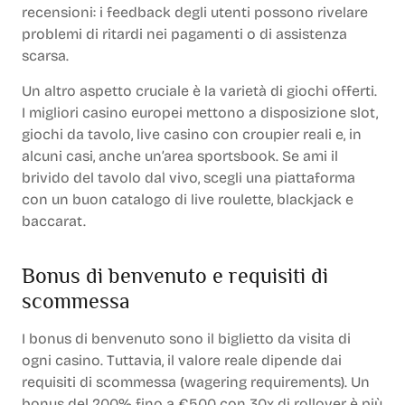
recensioni: i feedback degli utenti possono rivelare
problemi di ritardi nei pagamenti o di assistenza
scarsa.
Un altro aspetto cruciale è la varietà di giochi offerti.
I migliori casino europei mettono a disposizione slot,
giochi da tavolo, live casino con croupier reali e, in
alcuni casi, anche un’area sportsbook. Se ami il
brivido del tavolo dal vivo, scegli una piattaforma
con un buon catalogo di live roulette, blackjack e
baccarat.
Bonus di benvenuto e requisiti di
scommessa
I bonus di benvenuto sono il biglietto da visita di
ogni casino. Tuttavia, il valore reale dipende dai
requisiti di scommessa (wagering requirements). Un
bonus del 200% fino a €500 con 30x di rollover è più