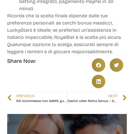
betting integrato, pagamento PayPal in 30
minuti.
Ricorda che la scelta finale dipende dalle tue
preferenze personali: se cerchi bonus massicci,
LuckyStars è ideale; se preferisci un’assistenza in
italiano impeccabile, RoyalBet è la scelta più sicura.
Qualunque opzione tu scelga, assicurati sempre di
leggere i termini e di giocare responsabilmente.
Share Now:
PREVIOUS
NEXT
Siti scommesse non AAMS: guida completa a bonus, pagamenti e sicurezza
Casino uden Rofus bonus – Sådan registrerer du trin for trin