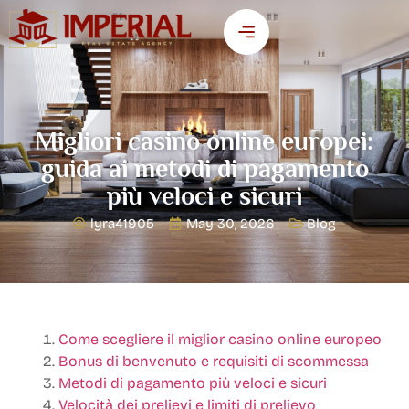
Migliori casino online europei:
guida ai metodi di pagamento
più veloci e sicuri
lyra41905
May 30, 2026
Blog
Come scegliere il miglior casino online europeo
Bonus di benvenuto e requisiti di scommessa
Metodi di pagamento più veloci e sicuri
Velocità dei prelievi e limiti di prelievo