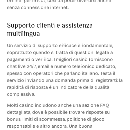
offline” per le slot, così da poter divertirsi anche
senza connessione internet.
Supporto clienti e assistenza
multilingua
Un servizio di supporto efficace è fondamentale,
soprattutto quando si tratta di questioni legate a
pagamenti o verifica. I migliori casinò forniscono
chat live 24/7, email e numero telefonico dedicato,
spesso con operatori che parlano italiano. Testa il
servizio inviando una domanda prima di registrarti: la
rapidità di risposta è un indicatore della qualità
complessiva.
Molti casino includono anche una sezione FAQ
dettagliata, dove è possibile trovare risposte su
bonus, limiti di scommessa, politiche di gioco
responsabile e altro ancora. Una buona