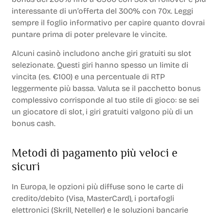
interessante di un’offerta del 300% con 70x. Leggi
sempre il foglio informativo per capire quanto dovrai
puntare prima di poter prelevare le vincite.
Alcuni casinò includono anche giri gratuiti su slot
selezionate. Questi giri hanno spesso un limite di
vincita (es. €100) e una percentuale di RTP
leggermente più bassa. Valuta se il pacchetto bonus
complessivo corrisponde al tuo stile di gioco: se sei
un giocatore di slot, i giri gratuiti valgono più di un
bonus cash.
Metodi di pagamento più veloci e
sicuri
In Europa, le opzioni più diffuse sono le carte di
credito/debito (Visa, MasterCard), i portafogli
elettronici (Skrill, Neteller) e le soluzioni bancarie