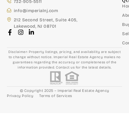
QU
732-905-5511
Ho
info@imperialnj.com
Ab
212 Second Street, Suite 405,
Bu
Lakewood, NJ 08701
Sel
Co
Disclaimer: Property listings, pricing, and availability are subject
to change without notice. Imperial Real Estate Agency makes no
guarantees regarding the accuracy or completeness of the
information provided. Contact us for the latest details.
© Copyright 2025 – Imperial Real Estate Agency
Privacy Policy
Terms of Services