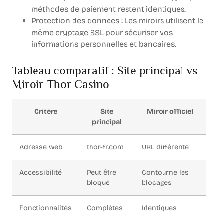
méthodes de paiement restent identiques.
Protection des données : Les miroirs utilisent le
même cryptage SSL pour sécuriser vos
informations personnelles et bancaires.
Tableau comparatif : Site principal vs
Miroir Thor Casino
Critère
Site
Miroir officiel
principal
Adresse web
thor-fr.com
URL différente
Accessibilité
Peut être
Contourne les
bloqué
blocages
Fonctionnalités
Complètes
Identiques