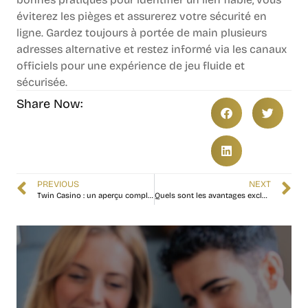
éviterez les pièges et assurerez votre sécurité en
ligne. Gardez toujours à portée de main plusieurs
adresses alternative et restez informé via les canaux
officiels pour une expérience de jeu fluide et
sécurisée.
Share Now:
PREVIOUS
NEXT
Twin Casino : un aperçu complet pour les passionnés de jeux en ligne
Quels sont les avantages exclusifs des membres fidélisés chez Stakes777