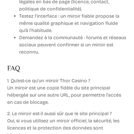
légales en bas de page (licence, contact,
politique de confidentialité).
Testez l’interface : un miroir fiable propose la
même qualité graphique et navigation fluide
qu’à l’habitude.
Demandez à la communauté : forums et réseaux
sociaux peuvent confirmer si un miroir est
reconnu.
FAQ
1. Qu’est-ce qu’un miroir Thor Casino ?
Un miroir est une copie fidèle du site principal
hébergée sur une autre URL, pour permettre l’accès
en cas de blocage.
2. Le miroir est-il aussi sûr que le site principal ?
Oui, si vous utilisez un miroir officiel, la sécurité, les
licences et la protection des données sont