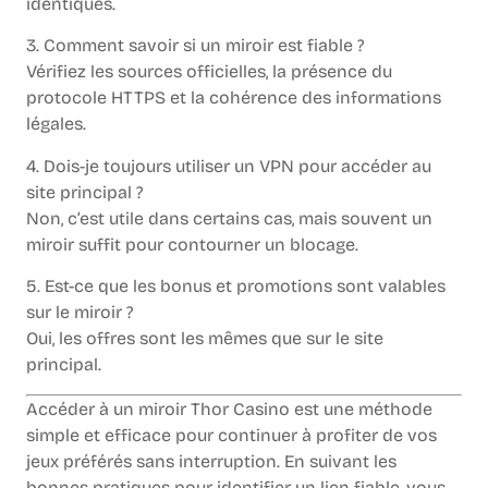
identiques.
3. Comment savoir si un miroir est fiable ?
Vérifiez les sources officielles, la présence du
protocole HTTPS et la cohérence des informations
légales.
4. Dois-je toujours utiliser un VPN pour accéder au
site principal ?
Non, c’est utile dans certains cas, mais souvent un
miroir suffit pour contourner un blocage.
5. Est-ce que les bonus et promotions sont valables
sur le miroir ?
Oui, les offres sont les mêmes que sur le site
principal.
Accéder à un miroir Thor Casino est une méthode
simple et efficace pour continuer à profiter de vos
jeux préférés sans interruption. En suivant les
bonnes pratiques pour identifier un lien fiable, vous