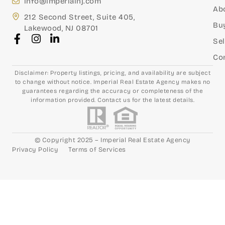
info@imperialnj.com
Ab
212 Second Street, Suite 405,
Bu
Lakewood, NJ 08701
Sel
Co
Disclaimer: Property listings, pricing, and availability are subject
to change without notice. Imperial Real Estate Agency makes no
guarantees regarding the accuracy or completeness of the
information provided. Contact us for the latest details.
© Copyright 2025 – Imperial Real Estate Agency
Privacy Policy
Terms of Services