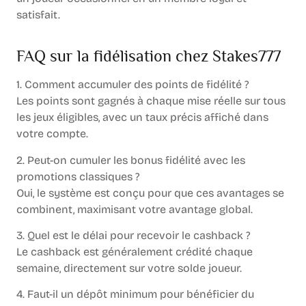
satisfait.
FAQ sur la fidélisation chez Stakes777
1. Comment accumuler des points de fidélité ?
Les points sont gagnés à chaque mise réelle sur tous
les jeux éligibles, avec un taux précis affiché dans
votre compte.
2. Peut-on cumuler les bonus fidélité avec les
promotions classiques ?
Oui, le système est conçu pour que ces avantages se
combinent, maximisant votre avantage global.
3. Quel est le délai pour recevoir le cashback ?
Le cashback est généralement crédité chaque
semaine, directement sur votre solde joueur.
4. Faut-il un dépôt minimum pour bénéficier du