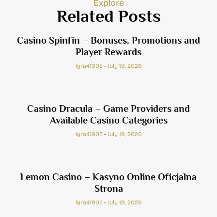
Explore
Related Posts
Casino Spinfin – Bonuses, Promotions and
Player Rewards
lyra41905
July 19, 2026
Casino Dracula – Game Providers and
Available Casino Categories
lyra41905
July 19, 2026
Lemon Casino – Kasyno Online Oficjalna
Strona
lyra41905
July 19, 2026