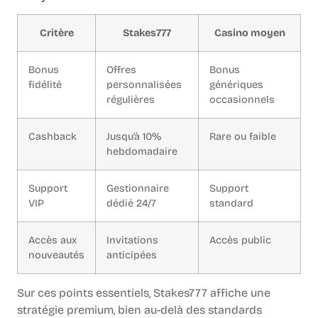
Critère
Stakes777
Casino moyen
Bonus
Offres
Bonus
fidélité
personnalisées
génériques
régulières
occasionnels
Cashback
Jusqu’à 10%
Rare ou faible
hebdomadaire
Support
Gestionnaire
Support
VIP
dédié 24/7
standard
Accès aux
Invitations
Accès public
nouveautés
anticipées
Sur ces points essentiels, Stakes777 affiche une
stratégie premium, bien au-delà des standards