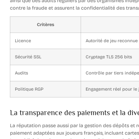
ainsi que des audits réguliers par des organismes indé
contre la fraude et assurent la confidentialité des trans
Critères
Licence
Autorité de jeu reconnue
Sécurité SSL
Cryptage TLS 256 bits
Audits
Contrôle par tiers indép
Politique RGP
Engagement réel pour le
La transparence des paiements et la div
La réputation passe aussi par la gestion des dépôts et 
paiement adaptées aux joueurs français, incluant cartes