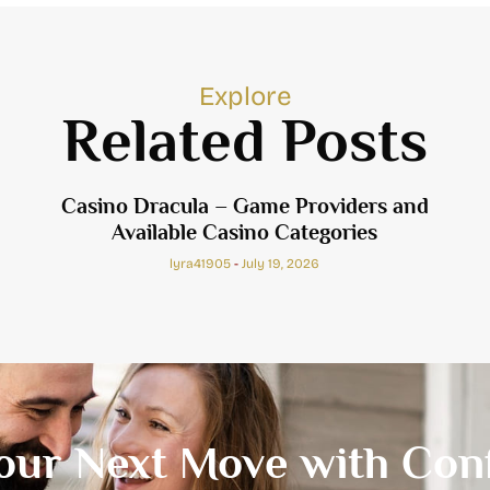
Explore
Related Posts
Casino Dracula – Game Providers and
Available Casino Categories
lyra41905
July 19, 2026
our Next Move with Conf