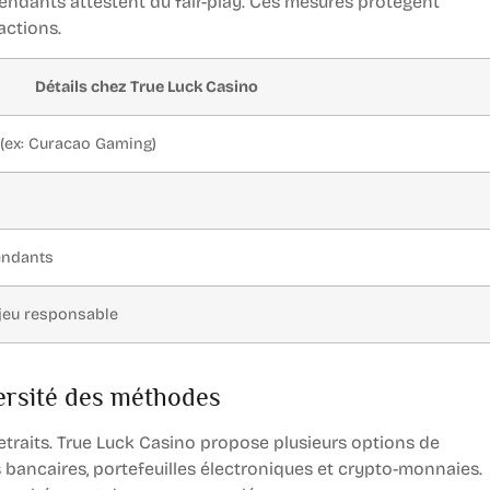
pendants attestent du fair-play. Ces mesures protègent
actions.
Détails chez True Luck Casino
 (ex: Curacao Gaming)
endants
 jeu responsable
ersité des méthodes
retraits. True Luck Casino propose plusieurs options de
 bancaires, portefeuilles électroniques et crypto-monnaies.