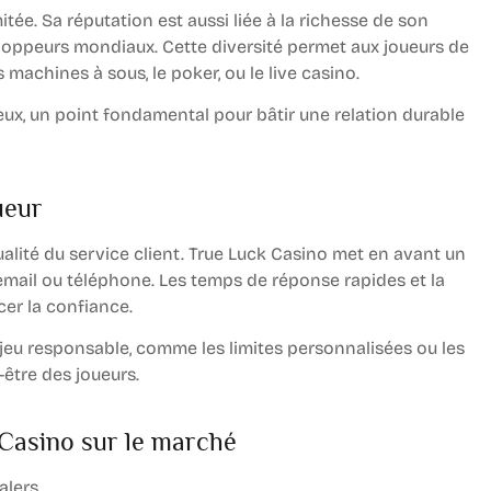
tée. Sa réputation est aussi liée à la richesse de son
veloppeurs mondiaux. Cette diversité permet aux joueurs de
 machines à sous, le poker, ou le live casino.
s jeux, un point fondamental pour bâtir une relation durable
ueur
alité du service client. True Luck Casino met en avant un
, email ou téléphone. Les temps de réponse rapides et la
er la confiance.
le jeu responsable, comme les limites personnalisées ou les
-être des joueurs.
 Casino sur le marché
alers