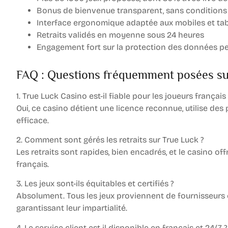
Bonus de bienvenue transparent, sans conditions
Interface ergonomique adaptée aux mobiles et tab
Retraits validés en moyenne sous 24 heures
Engagement fort sur la protection des données p
FAQ : Questions fréquemment posées sur
1. True Luck Casino est-il fiable pour les joueurs français
Oui, ce casino détient une licence reconnue, utilise des
efficace.
2. Comment sont gérés les retraits sur True Luck ?
Les retraits sont rapides, bien encadrés, et le casino o
français.
3. Les jeux sont-ils équitables et certifiés ?
Absolument. Tous les jeux proviennent de fournisseurs c
garantissant leur impartialité.
4. Le service client est-il disponible en français et 24/7 ?