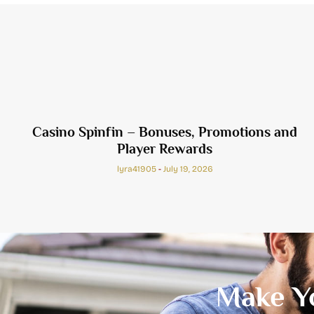
Casino Spinfin – Bonuses, Promotions and
Player Rewards
lyra41905
July 19, 2026
Make Y