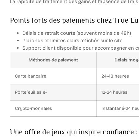
La rapidité de traitement des gains et l’absence de frai
Points forts des paiements chez True L
Délais de retrait courts (souvent moins de 48h)
Plafonds et limites clairs affichés sur le site
Support client disponible pour accompagner en ca
Méthodes de paiement
Délais moye
Carte bancaire
24-48 heures
Portefeuilles e-
12-24 heures
Crypto-monnaies
Instantané-24 he
Une offre de jeux qui inspire confiance : 