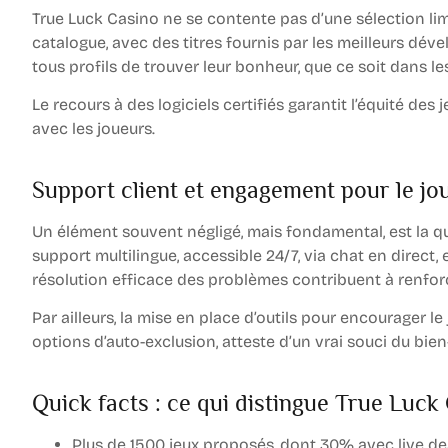
True Luck Casino ne se contente pas d’une sélection limi
catalogue, avec des titres fournis par les meilleurs dé
tous profils de trouver leur bonheur, que ce soit dans les
Le recours à des logiciels certifiés garantit l’équité de
avec les joueurs.
Support client et engagement pour le jo
Un élément souvent négligé, mais fondamental, est la qu
support multilingue, accessible 24/7, via chat en direct
résolution efficace des problèmes contribuent à renforc
Par ailleurs, la mise en place d’outils pour encourager 
options d’auto-exclusion, atteste d’un vrai souci du bien
Quick facts : ce qui distingue True Luck
Plus de 1500 jeux proposés, dont 30% avec live de