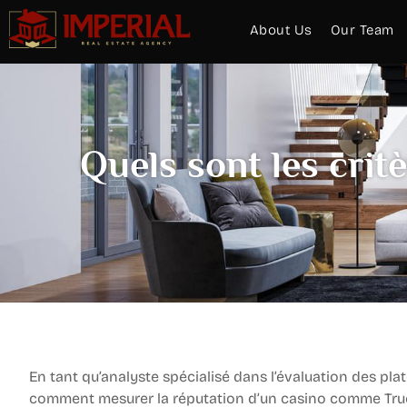
About Us
Our Team
Quels sont les crit
En tant qu’analyste spécialisé dans l’évaluation des pla
comment mesurer la réputation d’un casino comme True 