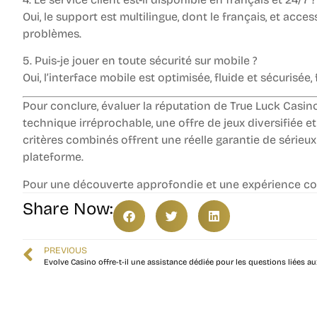
Oui, le support est multilingue, dont le français, et acc
problèmes.
5. Puis-je jouer en toute sécurité sur mobile ?
Oui, l’interface mobile est optimisée, fluide et sécurisée
Pour conclure, évaluer la réputation de True Luck Casino 
technique irréprochable, une offre de jeux diversifiée et c
critères combinés offrent une réelle garantie de sérieux
plateforme.
Pour une découverte approfondie et une expérience co
Share Now:
PREVIOUS